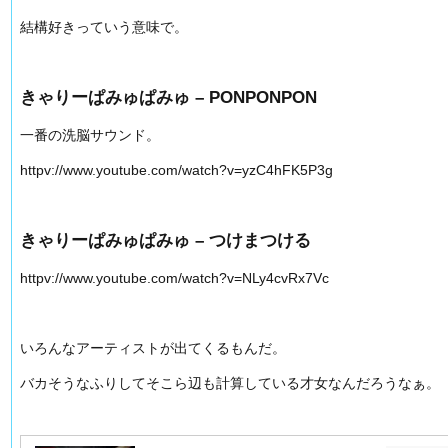
結構好きっていう意味で。
きゃりーぱみゅぱみゅ – PONPONPON
一番の洗脳サウンド。
httpv://www.youtube.com/watch?v=yzC4hFK5P3g
きゃりーぱみゅぱみゅ – つけまつける
httpv://www.youtube.com/watch?v=NLy4cvRx7Vc
いろんなアーティストが出てくるもんだ。
バカそうなふりしてそこら辺も計算している才女なんだろうなぁ。