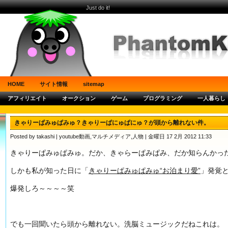
Just do it!
HOME
サイト情報
sitemap
アフィリエイト
オークション
ゲーム
プログラミング
一人暮らし
きゃりーぱみゅぱみゅ？きゃりーぱにゅぱにゅ？が頭から離れない件。
Posted by takashi |
youtube動画
,
マルチメディア
,
人物
| 金曜日 17 2月 2012 11:33
きゃりーぱみゅぱみゅ。だか、きゃらーぱみぱみ、だか知らんかっ
しかも私が知った日に「
きゃりーぱみゅぱみゅ“お泊まり愛”
」発覚
爆発しろ～～～～笑
でも一回聞いたら頭から離れない。洗脳ミュージックだねこれは。