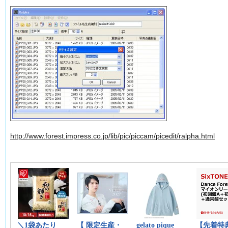
http://www.forest.impress.co.jp/lib/pic/piccam/picedit/ralpha.html