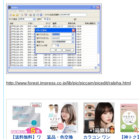
http://www.forest.impress.co.jp/lib/pic/piccam/picedit/ralpha.html