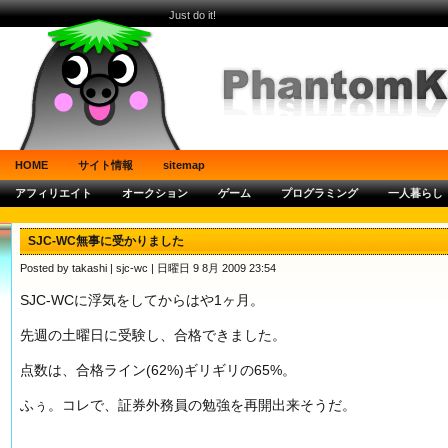
Just do it!
HOME
サイト情報
sitemap
アフィリエイト
オークション
ゲーム
プログラミング
一人暮らし
SJC-WC無事に受かりました
Posted by takashi |
sjc-wc
| 日曜日 9 8月 2009 23:54
SJC-WCに浮気をしてからはや1ヶ月。
先週の土曜日に受験し、合格できました。
点数は、合格ライン(62%)ギリギリの65%。
ふぅ。コレで、証券外務員の勉強を再開出来そうだ。