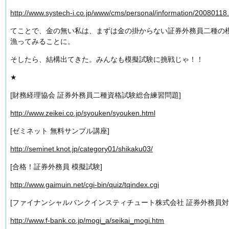
http://www.systech-i.co.jp/www/cms/personal/information/20080118
てことで、金の無い私は、まずは金の掛からない証券外務員二種の
漁ってみることに。
そしたら、結構出てきた。みんなも模擬試験に挑戦じゃ！！
★
[財務経理協会 証券外務員二種資格試験総合練習問題]
http://www.zeikei.co.jp/syouken/syouken.html
[ゼミネット 無料サンプル講座]
http://seminet.knot.jp/category01/shikaku03/
[合格！証券外務員 模擬試験]
http://www.gaimuin.net/cgi-bin/quiz/tqindex.cgi
[ファイナンシャルバンクインスティチュート株式会社 証券外務員対
http://www.f-bank.co.jp/mogi_a/seikai_mogi.htm