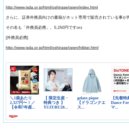
http://www.jsda.or.jp/html/oshirase/open/index.html
さらに、証券外務員向けの書籍がネット専用で販売されている事が
その名も「外務員必携」。5,250円ですorz
[外務員必携]
http://www.jsda.or.jp/html/oshirase/open/hikkei.html