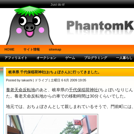
Just do it!
HOME
サイト情報
sitemap
アフィリエイト
オークション
ゲーム
プログラミング
一人暮らし
岐阜県 千代保稲荷神社(おちょぼさん)に行ってきました。
Posted by takashi |
ドライブ
| 土曜日 6 6月 2009 19:05
養老天命反転地
のあと、岐阜県の
千代保稲荷神社
(ちょぼいなりじん
た。養老天命反転地からの車での移動時間は30分くらいでした。
地元では、おちょぼさんとして親しまれているそうで、門前町には