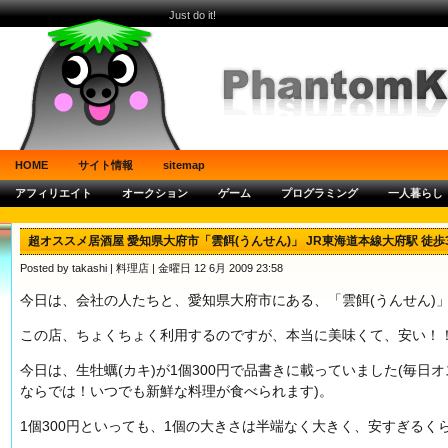
Just do it!
HOME
サイト情報
sitemap
アフィリエイト
オークション
ゲーム
プログラミング
一人暮らし
超オススメ居酒屋 愛知県大府市「雲餌(うんせん)」 JR東海道本線大府駅 徒歩
Posted by takashi |
料理店
| 金曜日 12 6月 2009 23:58
今日は、会社の人たちと、愛知県大府市にある、「雲餌(うんせん)
この店、ちょくちょく利用するのですが、本当に美味くて、安い！
今日は、生牡蠣(カキ)が1個300円で品書きに載っていました(毎日
ならでは！いつでも新鮮な料理が食べられます)。
1個300円といっても、1個の大きさは半端なく大きく、安すぎるく