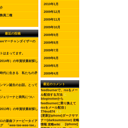
2010年1月
介
2009年12月
務員二種
2009年11月
2009年10月
最近の投稿
2009年9月
shareマーチャンダイザーの
2009年8月
2009年7月
トはまってます。
2009年6月
2014年）の年賀状素材探し
2009年5月
時代に生きる 私たちの矛
2009年4月
最近のコメント
ンマン誕生のお話。とって
。
feedburnerで、rssをメー
ル配信する方法
に
ジェリーナと病気につい
blogtrotterから
feedburnerに乗り換えて
rssをメール配信 |
2013年）の年賀状素材探し
774no874
より
[更新][iphone]ダークサマ
ナー(darksummoner) 攻略
ロの新曲ファービータイア
[iphone]
情報 攻略wiki
に
 「wee-tee-wee-tee」