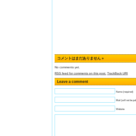
コメントはまだありません
»
No comments yet.
RSS
feed for comments on this post.
TrackBack
URI
Leave a comment
Name (required)
Mail (will not be pu
Website