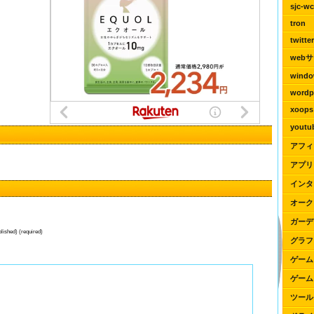
sjc-wc
tron
twitte
web
wind
wordp
xoops
yout
アフィ
アプリ
インタ
オーク
ガーデ
blished) (required)
グラフ
ゲーム
ゲーム
ツール