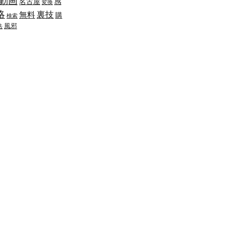
動画
名古屋
感
変換
略
裏技
無料
購
検索
風邪
法