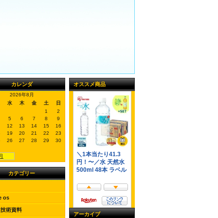
カレンダ
オススメ商品
2026年8月
水
木
金
土
日
1
2
5
6
7
8
9
12
13
14
15
16
8
19
20
21
22
23
5
26
27
28
29
30
3月
カテゴリー
e os
連技術資料
アーカイブ