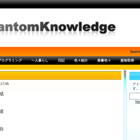
Searc
プログラミング
一人暮らし
日記
色々紹介
覚書色々
資格取得
17:45
アド
す。
成
Ne
達
自