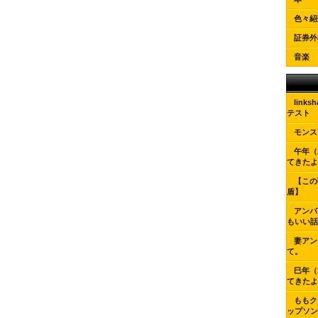
色々紹
証券外
音楽
link
テスト
モンス
午年（
てきたよ
【この
盾】
アンパ
もいい話
妻アン
て。
巳年（
てきたよ
ももク
ップソング