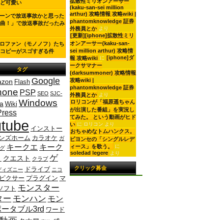
拡散性ミリオンアーサー
ど可愛い
(kaku-san-sei million
arthur) 攻略情報 攻略wiki |
ーンで放送事故かと思った
phantomknowledge 証券
曲！」で放送事故だったみ
外務員とか
より
[更新][iphone]拡散性ミリ
オンアーサー(kaku-san-
ロファン（モノノフ）たち
sei million arthur) 攻略情
コピーがスゴすぎる件
[iphone]ダ
報 攻略wiki
に
ークサマナー
タグ
(darksummoner) 攻略情報
Google
攻略wiki |
zon
Flash
phantomknowledge 証券
hone
PSP
SEO
SJC-
外務員とか
より
Windows
ロリコンが「福原遥ちゃん
ta
Wiki
が出演した番組」を実況し
ress
てみた。 という動画がヒド
tube
い
に
ロリコン
より
インストー
おちゃめなトムハンクス。
ンズホーム
カラオケ
ガ
ビヨンセの「シングルレデ
キークエ
キーク
ィース」を歌う。
に
グ
soledad legere
より
ゲ
ト
クエスト
クラブ
クリック募金
ドライブ
ディズニー
ニコ
ピクサー
プラグイン
マ
モンスター
ソフト
ター
モンハン
モン
ータブル3rd
ワード