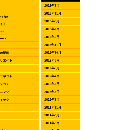
2015年3月
2013年11月
r×php
2013年8月
サイト
2013年7月
ows
2013年6月
ress
2012年11月
ube動画
2012年10月
リエイト
2012年6月
2012年5月
ーネット
2012年4月
ション
2012年3月
ニング
2012年2月
ィック
2012年1月
2011年11月
2011年9月
2011年8月