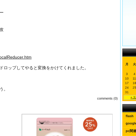
ー
攻
/VocalReducer.htm
月
火
ドロップしてやると変換をかけてくれました。
3
4
10
11
17
1
24
2
う。
31
« 
comments (0)
flash
googl
pc関