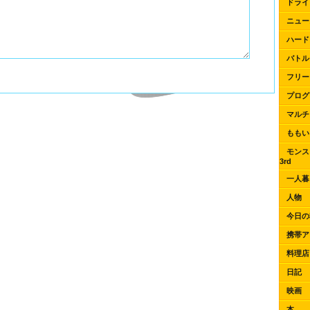
ドライ
ニュー
ハード
バトル
フリー
プログ
マルチ
ももい
モンス
3rd
一人暮
人物
今日の
携帯ア
料理店
日記
映画
本