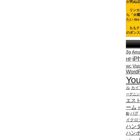
が死ぬほ
リンカ
ら「火曜
たい tbs
ももク
のダンス
3g
Ama
iP
HP
Vis
WC
WordP
You
ル
カイ
ーデニン
エス
ーム
バグ
動
イクロ
ハン
ハンポ