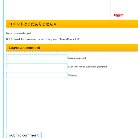
コメントはまだありません
»
No comments yet.
RSS
feed for comments on this post.
TrackBack
URI
Leave a comment
Name (required)
Mail (will not be published) (required)
Website