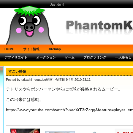
Just do it!
HOME
サイト情報
sitemap
アフィリエイト
オークション
ゲーム
プログラミング
一人暮らし
すごい映像
Posted by takashi |
youtube動画
| 金曜日 9 4月 2010 23:11
テトリスやらボンバーマンやらに地球が侵略されるムービー。
この出来には感動。
httpv://www.youtube.com/watch?v=rcXtT3rZcqg&feature=player_