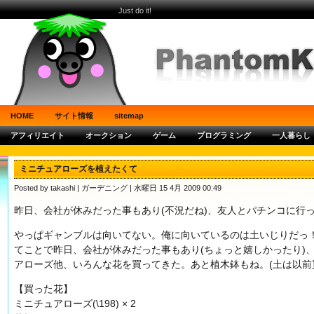
Just do it!
HOME
サイト情報
sitemap
アフィリエイト
オークション
ゲーム
プログラミング
一人暮らし
ミニチュアローズを植えたくて
Posted by takashi |
ガーデニング
| 水曜日 15 4月 2009 00:49
昨日、会社が休みだった事もあり(不況だね)、友人とパチンコに行
やっぱギャンブルは向いてない。俺に向いているのは土いじりだっ
てことで昨日、会社が休みだった事もあり(ちょっと嬉しかったり)
アローズ他、いろんな花を買ってきた。あと植木鉢もね。(土は以前
【買った花】
ミニチュアローズ(\198) × 2