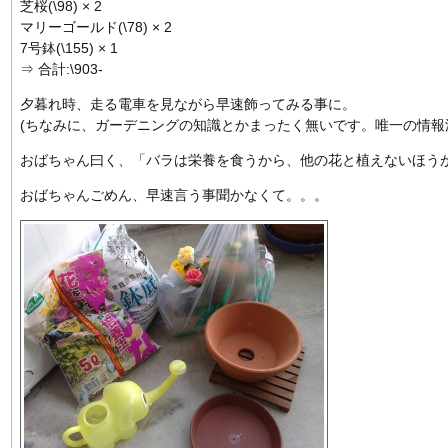
芝桜(\98) × 2
マリーゴールド(\78) × 2
7号鉢(\155) × 1
⇒ 合計:\903-
夕暮れ時、走る電車を見ながら早速飾ってみる事に。
(ちなみに、ガーデニングの知識とかまったく無いです。唯一の情報
おばちゃん曰く、「バラは栄養を食うから、他の花と植えないほう
おばちゃんごめん、早速言う事聞かなくて。。。